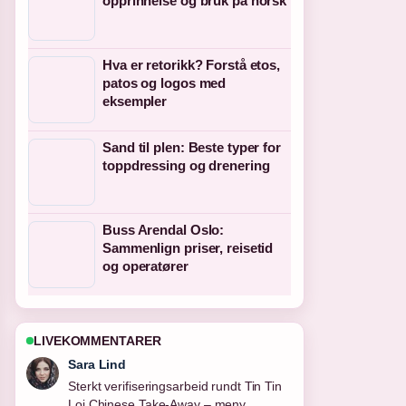
opprinnelse og bruk på norsk
Hva er retorikk? Forstå etos,
patos og logos med
eksempler
Sand til plen: Beste typer for
toppdressing og drenering
Buss Arendal Oslo:
Sammenlign priser, reisetid
og operatører
LIVEKOMMENTARER
Sara Lind
Sterkt verifiseringsarbeid rundt Tin Tin
Loi Chinese Take-Away – meny,....