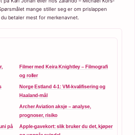
et på Karl Johan eller hos Zalando – Michael Kors-
Spørsmålet mange stiller seg er om prislappen
om du betaler mest for merkenavnet.
r,
Filmer med Keira Knightley – Filmografi
og roller
s
Norge Estland 4-1: VM-kvalifisering og
Haaland-mål
,
Archer Aviation aksje – analyse,
prognoser, risiko
uni på
Apple-gavekort: slik bruker du det, kjøper