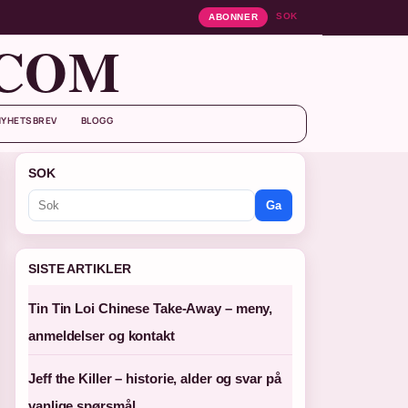
SOK
ABONNER
.COM
NYHETSBREV
BLOGG
SOK
Ga
SISTE ARTIKLER
Tin Tin Loi Chinese Take-Away – meny,
anmeldelser og kontakt
Jeff the Killer – historie, alder og svar på
vanlige spørsmål