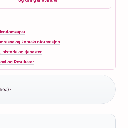
og unngår svindel
 Eiendomsspar
 adresse og kontaktinformasjon
historie og tjenester
nal og Resultater
hoo) ·