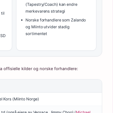
(Tapestry/Coach) kan endre
merkevarens strategi
til
Norske forhandlere som Zalando
og Miinto utvider stadig
sortimentet
USD
 offisielle kilder og norske forhandlere:
l Kors (Miinto Norge)
Ltd (også eiere av Versace, Jimmy Choo) (
Michael