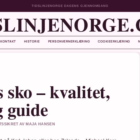
TIDSLINJENORGE DAGENS GJENNOMGANG
SLINJENORGE
KONTAKT
HISTORIE
PERSONVERNERKLÆRING
COOKIEERKLÆRING
sko – kvalitet,
g guide
TETSSIKRET AV MAJA HANSEN