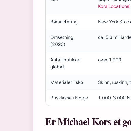
Kors Locations
)
Børsnotering
New York Stock
Omsetning
ca. 5,6 milliar
(2023)
Antall butikker
over 1 000
globalt
Materialer i sko
Skinn, ruskinn, 
Prisklasse i Norge
1 000–3 000 NO
Er Michael Kors et g