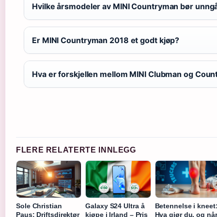
Hvilke årsmodeler av MINI Countryman bør unng
Er MINI Countryman 2018 et godt kjøp?
Hva er forskjellen mellom MINI Clubman og Cou
FLERE RELATERTE INNLEGG
Sole Christian
Galaxy S24 Ultra å
Betennelse i kneet
Paus: Driftsdirektør
kjøpe i Irland – Pris
Hva gjør du, og nå