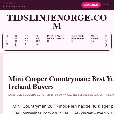
ABONNER
SOK
ABONNER
SISTE ARTIKLER
TIDSLINJENORGE.CO
M
H
O
KO
HI
PERSONVER
COOKIEE
NYHE
B
J
M
NT
ST
NERKLÆRIN
RKLÆRIN
TSBR
L
E
O
AK
OR
G
G
EV
O
M
S
T
IE
G
S
G
Mini Cooper Countryman: Best Yea
Ireland Buyers
LARS OLE SOLBERG BERG • 2026-04-29 • KVALITETSSIKRET AV MAJA HANSEN
MINI Countryman 2011-modellen hadde 40 klager p
CarComplaints.com og 23 NHTSA-klager – men 201