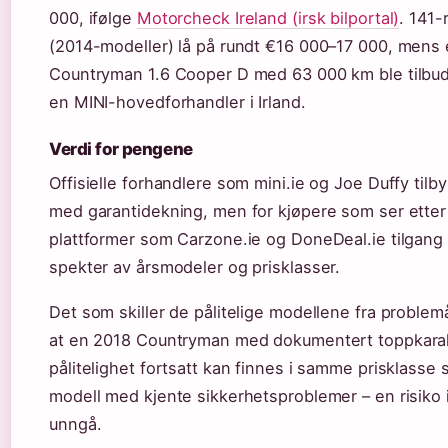
000, ifølge
Motorcheck Ireland (irsk bilportal)
. 141-
(2014-modeller) lå på rundt €16 000–17 000, mens
Countryman 1.6 Cooper D med 63 000 km ble tilbudt 
en MINI-hovedforhandler i Irland.
Verdi for pengene
Offisielle forhandlere som mini.ie og Joe Duffy tilb
med garantidekning, men for kjøpere som ser etter 
plattformer som Carzone.ie og DoneDeal.ie tilgang t
spekter av årsmodeler og prisklasser.
Det som skiller de pålitelige modellene fra proble
at en 2018 Countryman med dokumentert toppkara
pålitelighet fortsatt kan finnes i samme prisklasse
modell med kjente sikkerhetsproblemer – en risiko 
unngå.