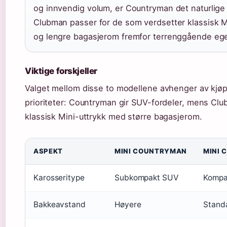
og innvendig volum, er Countryman det naturlige 
Clubman passer for de som verdsetter klassisk M
og lengre bagasjerom fremfor terrenggående eg
Viktige forskjeller
Valget mellom disse to modellene avhenger av kjø
prioriteter: Countryman gir SUV-fordeler, mens Clu
klassisk Mini-uttrykk med større bagasjerom.
ASPEKT
MINI COUNTRYMAN
MINI 
Karosseritype
Subkompakt SUV
Kompa
Bakkeavstand
Høyere
Stand