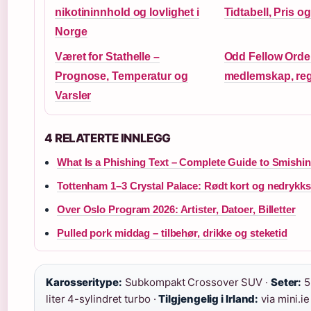
nikotininnhold og lovlighet i
Tidtabell, Pris o
Norge
Været for Stathelle –
Odd Fellow Orde
Prognose, Temperatur og
medlemskap, reg
Varsler
4 RELATERTE INNLEGG
What Is a Phishing Text – Complete Guide to Smishi
Tottenham 1–3 Crystal Palace: Rødt kort og nedrykk
Over Oslo Program 2026: Artister, Datoer, Billetter
Pulled pork middag – tilbehør, drikke og steketid
Karosseritype:
Subkompakt Crossover SUV ·
Seter:
5
liter 4-sylindret turbo ·
Tilgjengelig i Irland:
via mini.ie