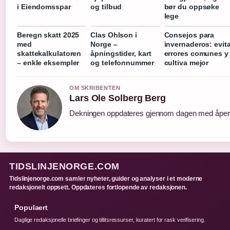
i Eiendomsspar
og tilbud
bør du oppsøke
lege
Beregn skatt 2025
Clas Ohlson i
Consejos para
med
Norge –
invernaderos: evit
skattekalkulatoren
åpningstider, kart
errores comunes y
– enkle eksempler
og telefonnummer
cultiva mejor
OM SKRIBENTEN
Lars Ole Solberg Berg
Dekningen oppdateres gjennom dagen med åpen k
TIDSLINJENORGE.COM
Tidslinjenorge.com samler nyheter, guider og analyser i et moderne
redaksjonelt oppsett. Oppdateres fortlopende av redaksjonen.
Populaert
Daglige redaksjonelle briefinger og tillitsressurser, kuratert for rask verifisering.