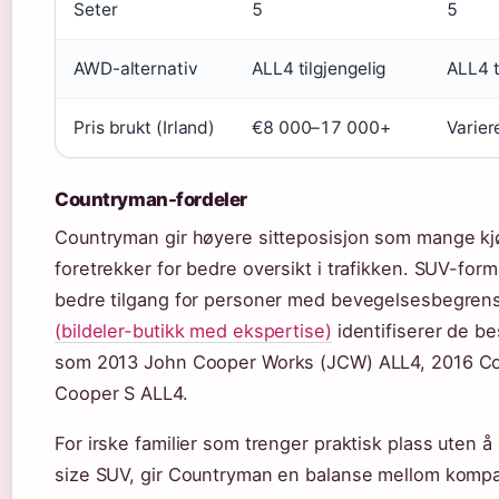
Seter
5
5
AWD-alternativ
ALL4 tilgjengelig
ALL4 t
Pris brukt (Irland)
€8 000–17 000+
Varier
Countryman-fordeler
Countryman gir høyere sitteposisjon som mange k
foretrekker for bedre oversikt i trafikken. SUV-form
bedre tilgang for personer med bevegelsesbegren
(bildeler-butikk med ekspertise)
identifiserer de b
som 2013 John Cooper Works (JCW) ALL4, 2016 Co
Cooper S ALL4.
For irske familier som trenger praktisk plass uten å 
size SUV, gir Countryman en balanse mellom kompa