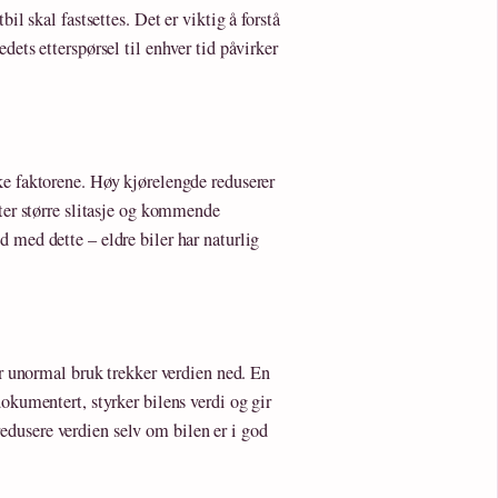
il skal fastsettes. Det er viktig å forstå
dets etterspørsel til enhver tid påvirker
ke faktorene. Høy kjørelengde reduserer
nter større slitasje og kommende
 med dette – eldre biler har naturlig
er unormal bruk trekker verdien ned. En
okumentert, styrker bilens verdi og gir
dusere verdien selv om bilen er i god