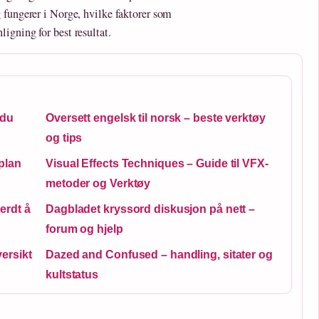
 fungerer i Norge, hvilke faktorer som
igning for best resultat.
 du
Oversett engelsk til norsk – beste verktøy
og tips
plan
Visual Effects Techniques – Guide til VFX-
metoder og Verktøy
erdt å
Dagbladet kryssord diskusjon på nett –
forum og hjelp
versikt
Dazed and Confused – handling, sitater og
kultstatus