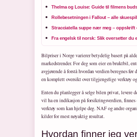
Thelma og Louise: Guide til filmens buds
Rollebesetningen i Fallout – alle skuespi
Stracciatella suppe nær meg – oppskrift 
Fra engelsk til norsk: Slik oversetter du 
Bilpriser i Norge varierer betydelig basert på ald
markedstrender. For deg som eier en bruktbil, enten
avgjørende å forstå hvordan verdien beregnes før d
en komplett oversikt over tilgjengelige verktøy o
Enten du planlegger å selge bilen privat, levere de
vil ha en indikasjon på forsikringsverdien, finn
verktøy som kan hjelpe deg. NAF og andre organi
kilder for mest nøyaktig resultat.
Hvordan finner jeg ve