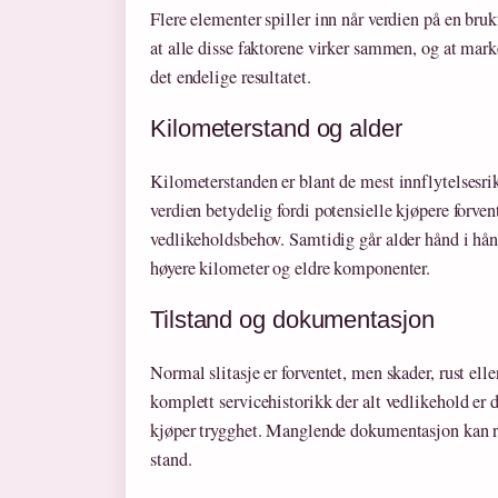
Flere elementer spiller inn når verdien på en bruktb
at alle disse faktorene virker sammen, og at marke
det endelige resultatet.
Kilometerstand og alder
Kilometerstanden er blant de mest innflytelsesri
verdien betydelig fordi potensielle kjøpere forve
vedlikeholdsbehov. Samtidig går alder hånd i hånd
høyere kilometer og eldre komponenter.
Tilstand og dokumentasjon
Normal slitasje er forventet, men skader, rust ell
komplett servicehistorikk der alt vedlikehold er d
kjøper trygghet. Manglende dokumentasjon kan re
stand.