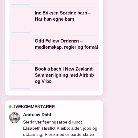
Ine Eriksen Søreide barn –
Har hun egne barn
Odd Fellow Ordenen –
medlemskap, regler og formål
Book a bach i New Zealand:
Sammenligning med Airbnb
og Vrbo
LIVEKOMMENTARER
Sara Lind
God gjennomgang av Det angår også
deg – handling og.... Dette er den
klarest oppsummeringen i dag.