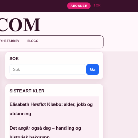
SOK
ABONNER
.COM
NYHETSBREV
BLOGG
SOK
Ga
SISTE ARTIKLER
Elisabeth Høsflot Klæbo: alder, jobb og
utdanning
Det angår også deg – handling og
historisk bakgrunn