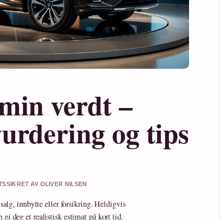
 min verdt –
urdering og tips
ETSSIKRET AV OLIVER NILSEN
 salg, innbytte eller forsikring. Heldigvis
gi deg et realistisk estimat på kort tid.