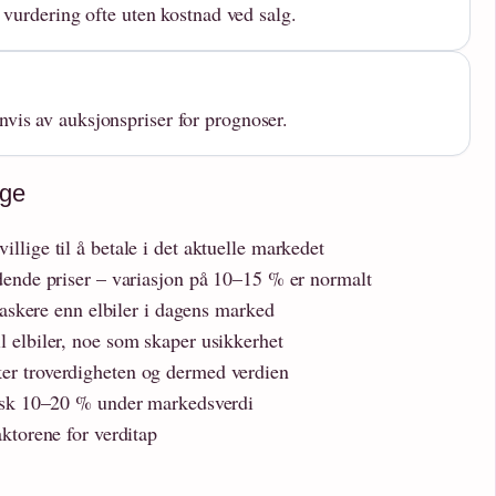
g vurdering ofte uten kostnad ved salg.
vis av auksjonspriser for prognoser.
rge
llige til å betale i det aktuelle markedet
ndende priser – variasjon på 10–15 % er normalt
 raskere enn elbiler i dagens marked
l elbiler, noe som skaper usikkerhet
er troverdigheten og dermed verdien
ypisk 10–20 % under markedsverdi
aktorene for verditap