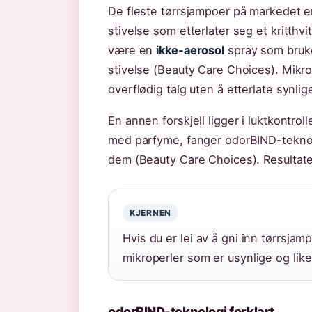
De fleste tørrsjampoer på markedet er
stivelse som etterlater seg et kritth
være en
ikke-aerosol
spray som bruke
stivelse (Beauty Care Choices). Mikro
overflødig talg uten å etterlate synlig
En annen forskjell ligger i luktkontro
med parfyme, fanger odorBIND-teknol
dem (Beauty Care Choices). Resultatet
KJERNEN
Hvis du er lei av å gni inn tørrsjam
mikroperler som er usynlige og like
odorBIND-teknologi forklart