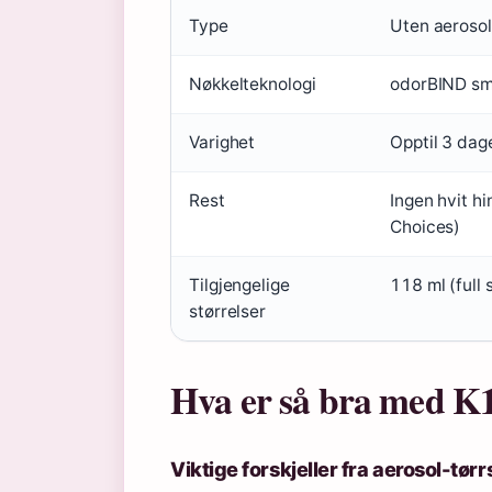
Type
Uten aerosol
Nøkkelteknologi
odorBIND sma
Varighet
Opptil 3 dage
Rest
Ingen hvit h
Choices)
Tilgjengelige
118 ml (full 
størrelser
Hva er så bra med K
Viktige forskjeller fra aerosol-tø