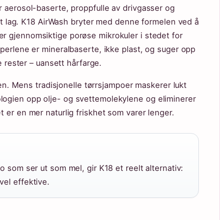
 aerosol-baserte, proppfulle av drivgasser og
vitt lag. K18 AirWash bryter med denne formelen ved å
r gjennomsiktige porøse mikrokuler i stedet for
perlene er mineralbaserte, ikke plast, og suger opp
e rester – uansett hårfarge.
llen. Mens tradisjonelle tørrsjampoer maskerer lukt
ogien opp olje- og svettemolekylene og eliminerer
 er en mer naturlig friskhet som varer lenger.
po som ser ut som mel, gir K18 et reelt alternativ:
vel effektive.