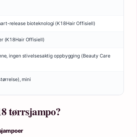
rt-release bioteknologi (K18Hair Offisiell)
r (K18Hair Offisiell)
inne, ingen stivelsesaktig oppbygging (Beauty Care
størrelse), mini
18 tørrsjampo?
rrsjampoer