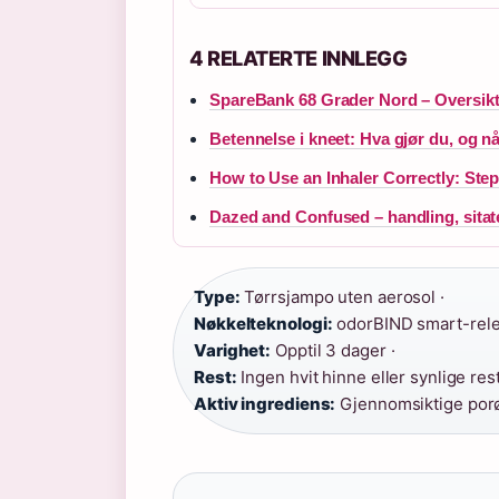
4 RELATERTE INNLEGG
SpareBank 68 Grader Nord – Oversikt, 
Betennelse i kneet: Hva gjør du, og n
How to Use an Inhaler Correctly: St
Dazed and Confused – handling, sitate
Type:
Tørrsjampo uten aerosol ·
Nøkkelteknologi:
odorBIND smart-relea
Varighet:
Opptil 3 dager ·
Rest:
Ingen hvit hinne eller synlige rest
Aktiv ingrediens:
Gjennomsiktige porø