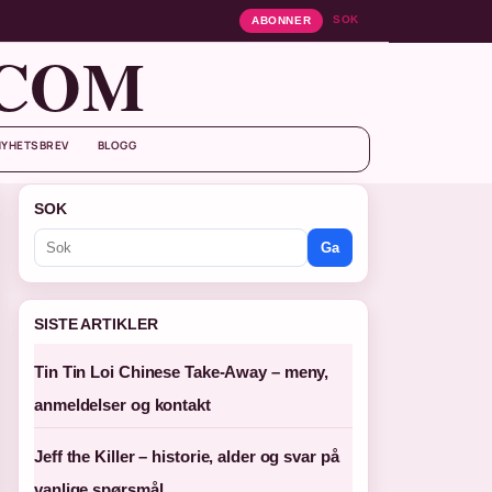
SOK
ABONNER
.COM
NYHETSBREV
BLOGG
SOK
Ga
SISTE ARTIKLER
Tin Tin Loi Chinese Take-Away – meny,
anmeldelser og kontakt
Jeff the Killer – historie, alder og svar på
vanlige spørsmål