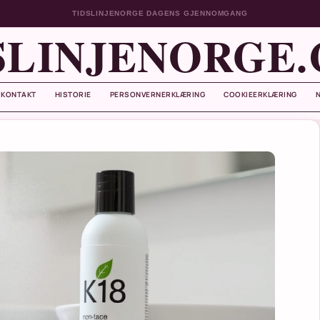
TIDSLINJENORGE DAGENS GJENNOMGANG
SLINJENORGE
KONTAKT
HISTORIE
PERSONVERNERKLÆRING
COOKIEERKLÆRING