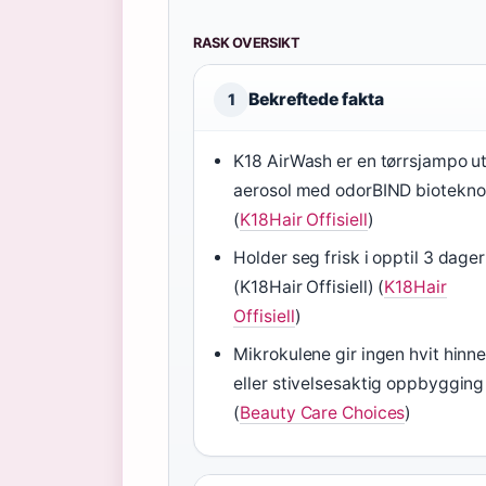
RASK OVERSIKT
Bekreftede fakta
1
K18 AirWash er en tørrsjampo u
aerosol med odorBIND biotekno
(
K18Hair Offisiell
)
Holder seg frisk i opptil 3 dager
(K18Hair Offisiell) (
K18Hair
Offisiell
)
Mikrokulene gir ingen hvit hinn
eller stivelsesaktig oppbygging
(
Beauty Care Choices
)