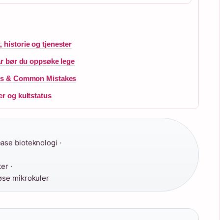
historie og tjenester
år bør du oppsøke lege
eps & Common Mistakes
r og kultstatus
se bioteknologi ·
er ·
se mikrokuler