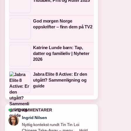
Tidtabell, Pris og Ruter 2025
God morgen Norge
oppskrifter – finn dem på TV2
Katrine Lunde barn: Tap,
datter og familieliv | Nyheter
2026
Jabra Elite 8 Active: Er den
utgått? Sammenligning og
guide
LIVEKOMMENTARER
Sindre Hansen
Dekningen av Jeff the Killer – historie,
alder og... oppleves solid og lett a folge.