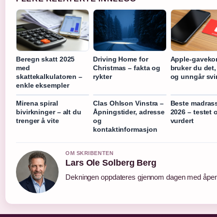
Beregn skatt 2025
Driving Home for
Apple-gavekort
med
Christmas – fakta og
bruker du det,
skattekalkulatoren –
rykter
og unngår svi
enkle eksempler
Mirena spiral
Clas Ohlson Vinstra –
Beste madras
bivirkninger – alt du
Åpningstider, adresse
2026 – testet 
trenger å vite
og
vurdert
kontaktinformasjon
OM SKRIBENTEN
Lars Ole Solberg Berg
Dekningen oppdateres gjennom dagen med åpen k