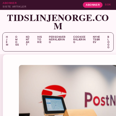
ABONNER
SOK
ABONNER
SISTE ARTIKLER
TIDSLINJENORGE.CO
M
H
O
KO
HIS
PERSONVER
COOKIEE
NYHE
B
J
M
NT
TO
NERKLÆRIN
RKLÆRIN
TSBR
L
E
O
AK
RIE
G
G
EV
O
M
SS
T
G
G