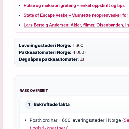
Pølse og makaronigrateng – enkel oppskrift og tips
State of Escape Veske – Vanntette neoprenvesker fo
Lars Berteig Andersen: Alder, filmer, Olsenbanden, I
Leveringssteder i Norge:
1 600 ·
Pakkeautomater i Norge:
4 000 ·
Døgnåpne pakkeautomater:
Ja
RASK OVERSIKT
Bekreftede fakta
1
PostNord har 1 600 leveringssteder i Norge (
Se
(logistikkpartner)
)