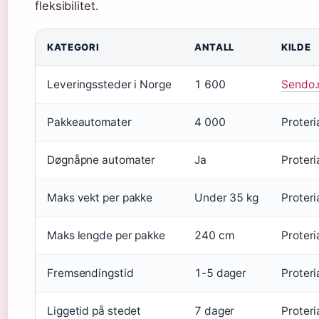
fleksibilitet.
KATEGORI
ANTALL
KILDE
Leveringssteder i Norge
1 600
Sendo.n
Pakkeautomater
4 000
Proteri
Døgnåpne automater
Ja
Proteri
Maks vekt per pakke
Under 35 kg
Proteri
Maks lengde per pakke
240 cm
Proteri
Fremsendingstid
1-5 dager
Proteri
Liggetid på stedet
7 dager
Proteri