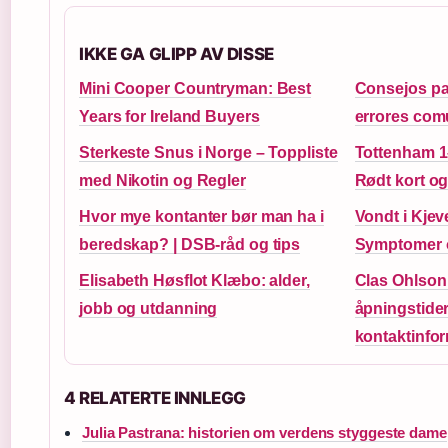
IKKE GA GLIPP AV DISSE
Mini Cooper Countryman: Best
Consejos pa
Years for Ireland Buyers
errores comu
Sterkeste Snus i Norge – Toppliste
Tottenham 1
med Nikotin og Regler
Rødt kort o
Hvor mye kontanter bør man ha i
Vondt i Kjev
beredskap? | DSB-råd og tips
Symptomer 
Elisabeth Høsflot Klæbo: alder,
Clas Ohlson
jobb og utdanning
åpningstider
kontaktinfo
4 RELATERTE INNLEGG
Julia Pastrana: historien om verdens styggeste dame