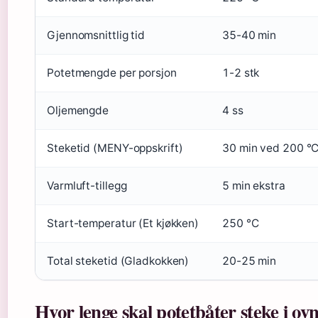
Gjennomsnittlig tid
35-40 min
Potetmengde per porsjon
1-2 stk
Oljemengde
4 ss
Steketid (MENY-oppskrift)
30 min ved 200 °
Varmluft-tillegg
5 min ekstra
Start-temperatur (Et kjøkken)
250 °C
Total steketid (Gladkokken)
20-25 min
Hvor lenge skal potetbåter steke i ov