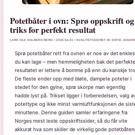
Potetbåter i ovn: Sprø oppskrift og
triks for perfekt resultat
LARS OLE SOLBERG BERG • 2026-04-21 • KVALITETSSIKRET AV SOFIE JOHAN
Sprø potetbåter rett fra ovnen er noe av det enkle
du kan lage – men hemmeligheten bak det perfekt
resultatet er lettere å bomme på enn du kanskje tro
De fleste ender opp med bløte, dampete poteter i
stedet for den gylne, sprø skorpe man egentlig
hadde lyst på. Trikset ligger i forberedelsen, valg a
potettype og ikke minst varmluftfunksjonen de sist
minuttene. Denne guiden samler erfaringene fra
Norges mest leste oppskriftssider, så du får vite
akkurat hva som skiller de virkelig gode potetbåten