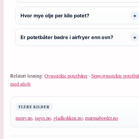
Hvor mye olje per kilo potet?
Er potetbåter bedre i airfryer enn ovn?
Relatert lesning:
Ovnsstekte potetbåter
·
Sprø ovnsstekte potetbå
med alioli
FLERE KILDER
meny.no
,
tages.no
,
gladkokken.no
,
matpaabordet.no