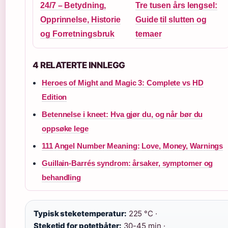
24/7 – Betydning,
Tre tusen års lengsel:
Opprinnelse, Historie
Guide til slutten og
og Forretningsbruk
temaer
4 RELATERTE INNLEGG
Heroes of Might and Magic 3: Complete vs HD
Edition
Betennelse i kneet: Hva gjør du, og når bør du
oppsøke lege
111 Angel Number Meaning: Love, Money, Warnings
Guillain-Barrés syndrom: årsaker, symptomer og
behandling
Typisk steketemperatur:
225 °C ·
Steketid for potetbåter:
30-45 min ·