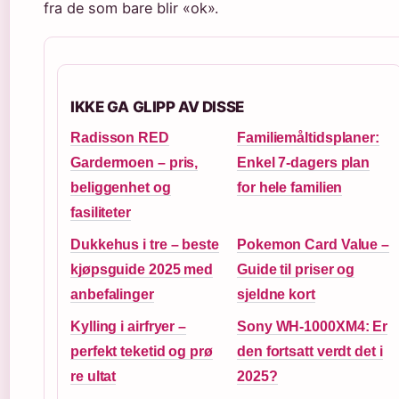
fra de som bare blir «ok».
IKKE GA GLIPP AV DISSE
Radisson RED
Familiemåltidsplaner:
Gardermoen – pris,
Enkel 7-dagers plan
beliggenhet og
for hele familien
fasiliteter
Dukkehus i tre – beste
Pokemon Card Value –
kjøpsguide 2025 med
Guide til priser og
anbefalinger
sjeldne kort
Kylling i airfryer –
Sony WH-1000XM4: Er
perfekt teketid og prø
den fortsatt verdt det i
re ultat
2025?