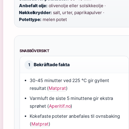
Anbefalt olje:
olivenolje eller solsikkeolje ·
Nøkkelkrydder:
salt, urter, paprikapulver ·
Potettype:
melen potet
SNABBÖVERSIKT
Bekräftade fakta
1
30-45 minutter ved 225 °C gir gyllent
resultat (
Matprat
)
Varmluft de siste 5 minuttene gir ekstra
sprøhet (
Aperitif.no
)
Kokefaste poteter anbefales til ovnsbaking
(
Matprat
)