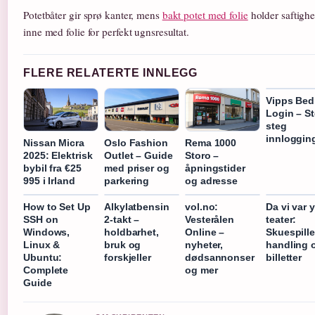
Potetbåter gir sprø kanter, mens
bakt potet med folie
holder saftighe
inne med folie for perfekt ugnsresultat.
FLERE RELATERTE INNLEGG
Vipps Bedr
Login – St
steg
innloggin
Nissan Micra
Oslo Fashion
Rema 1000
2025: Elektrisk
Outlet – Guide
Storo –
bybil fra €25
med priser og
åpningstider
995 i Irland
parkering
og adresse
How to Set Up
Alkylatbensin
vol.no:
Da vi var 
SSH on
2-takt –
Vesterålen
teater:
Windows,
holdbarhet,
Online –
Skuespille
Linux &
bruk og
nyheter,
handling 
Ubuntu:
forskjeller
dødsannonser
billetter
Complete
og mer
Guide