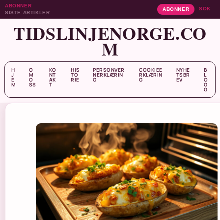
ABONNER
SOK
ABONNER
SISTE ARTIKLER
TIDSLINJENORGE.CO
M
H
O
KO
HIS
PERSONVER
COOKIEE
NYHE
B
J
M
NT
TO
NERKLÆRIN
RKLÆRIN
TSBR
L
E
O
AK
RIE
G
G
EV
O
M
SS
T
G
G