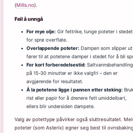
(
Mills.no
).
Feil å unngå
For mye olje:
Gir fettrike, tunge poteter i stedet
for sprø overflate.
Overlappende poteter:
Dampen som slipper ut
fører til at potetene damper i stedet for å bli sp
For kort forberedelsestid:
Saltvannsbehandlin
på 15-30 minutter er ikke valgfri – den er
avgjørende for resultatet.
Å la potetene ligge i pannen etter steking:
Bru
rist eller papir for å drenere fett umiddelbart,
ellers blir undersiden dampete.
Valg av potettype påvirker også sluttresultatet. Me
poteter (som Asterix) egner seg best til ovnsbakin