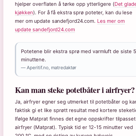
hjelper overflaten å tørke opp ytterligere (
Det glad
kjøkken
). For å få ekstra sprø poteter, kan du lese
mer om update sandefjord24.com.
Les mer om
update sandefjord24.com
Potetene blir ekstra sprø med varmluft de siste 
minuttene.
— Aperitif.no, matredaktør
Kan man steke potetbåter i airfryer?
Ja, airfryer egner seg utmerket til potetbåter og ka
faktisk gi et like sprøtt resultat med kortere steketi
Ifølge Matprat finnes det egne oppskrifter tilpasset
airfryer (Matprat). Typisk tid er 12-15 minutter ved
200 °C, med en risting av kurven halvveis.