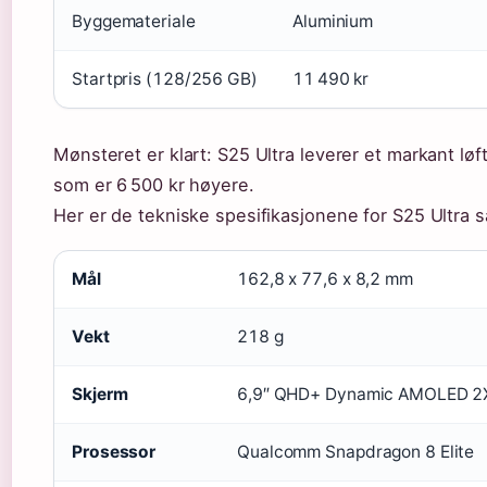
Byggemateriale
Aluminium
Startpris (128/256 GB)
11 490 kr
Mønsteret er klart: S25 Ultra leverer et markant løf
som er 6 500 kr høyere.
Her er de tekniske spesifikasjonene for S25 Ultra s
Mål
162,8 x 77,6 x 8,2 mm
Vekt
218 g
Skjerm
6,9″ QHD+ Dynamic AMOLED 2
Prosessor
Qualcomm Snapdragon 8 Elite