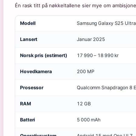
Én rask titt på nøkkeltallene sier mye om ambisjon
Modell
Samsung Galaxy S25 Ultra
Lansert
Januar 2025
Norsk pris (estimert)
17 990 – 18 990 kr
Hovedkamera
200 MP
Prosessor
Qualcomm Snapdragon 8 El
RAM
12 GB
Batteri
5 000 mAh
Operativsystem
Android 15 med One UI 7