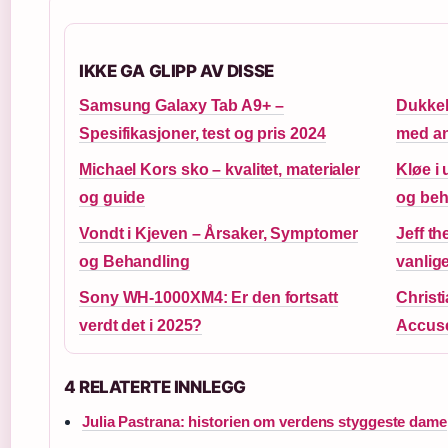
IKKE GA GLIPP AV DISSE
Samsung Galaxy Tab A9+ –
Dukkeh
Spesifikasjoner, test og pris 2024
med an
Michael Kors sko – kvalitet, materialer
Kløe i
og guide
og beh
Vondt i Kjeven – Årsaker, Symptomer
Jeff th
og Behandling
vanlig
Sony WH-1000XM4: Er den fortsatt
Christ
verdt det i 2025?
Accuse
4 RELATERTE INNLEGG
Julia Pastrana: historien om verdens styggeste dame