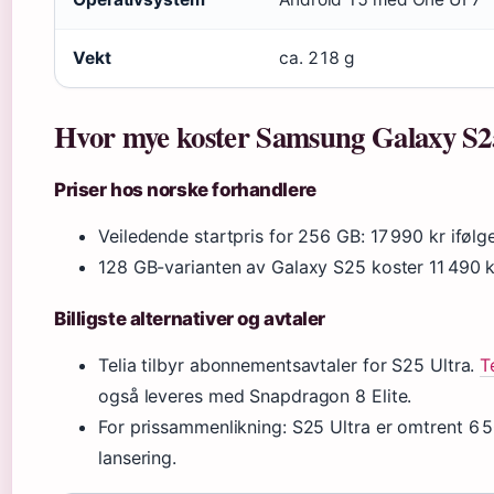
Vekt
ca. 218 g
Hvor mye koster Samsung Galaxy S25
Priser hos norske forhandlere
Veiledende startpris for 256 GB: 17 990 kr iføl
128 GB-varianten av Galaxy S25 koster 11 490 
Billigste alternativer og avtaler
Telia tilbyr abonnementsavtaler for S25 Ultra.
T
også leveres med Snapdragon 8 Elite.
For prissammenlikning: S25 Ultra er omtrent 6 
lansering.