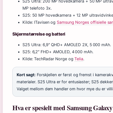
S25 Ultra: 200 MP hovedkamera + 50 MP ultravi
MP telefoto 3x.
S25: 50 MP hovedkamera + 12 MP ultravidvinkel
Kilde: ITavisen og
Samsung Norges offisielle s
Skjermstørrelse og batteri
S25 Ultra: 6,9″ QHD+ AMOLED 2X, 5 000 mAh.
S25: 6,2″ FHD+ AMOLED, 4 000 mAh.
Kilde: TechRadar Norge og
Telia
.
Kort sagt:
Forskjellen er først og fremst i kamerakv
materialer. S25 Ultra er for entusiaster; S25 dekker 
Valget mellom dem handler om hvor mye du er villig 
Hva er spesielt med Samsung Galaxy