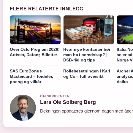
FLERE RELATERTE INNLEGG
Over Oslo Program 2026:
Hvor mye kontanter bør
Italia N
Artister, Datoer, Billetter
man ha i beredskap? |
seier på
DSB-råd og tips
Norge 
SAS EuroBonus
Rollebesetningen i Karl
Archer A
Mastercard – fordeler,
og Co – full oversikt
analyse
poeng og vilkår
risiko
OM SKRIBENTEN
Lars Ole Solberg Berg
Dekningen oppdateres gjennom dagen med åpen k