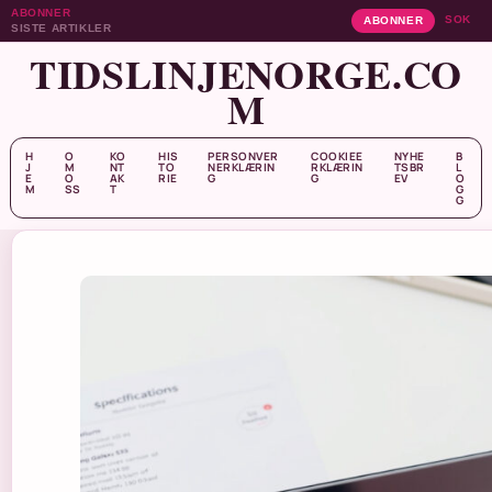
ABONNER
SOK
ABONNER
SISTE ARTIKLER
TIDSLINJENORGE.CO
M
H
O
KO
HIS
PERSONVER
COOKIEE
NYHE
B
J
M
NT
TO
NERKLÆRIN
RKLÆRIN
TSBR
L
E
O
AK
RIE
G
G
EV
O
M
SS
T
G
G