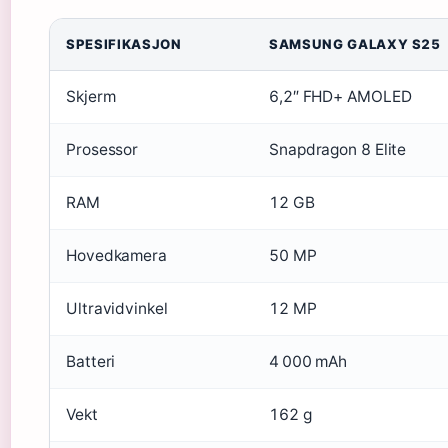
SPESIFIKASJON
SAMSUNG GALAXY S25
Skjerm
6,2″ FHD+ AMOLED
Prosessor
Snapdragon 8 Elite
RAM
12 GB
Hovedkamera
50 MP
Ultravidvinkel
12 MP
Batteri
4 000 mAh
Vekt
162 g