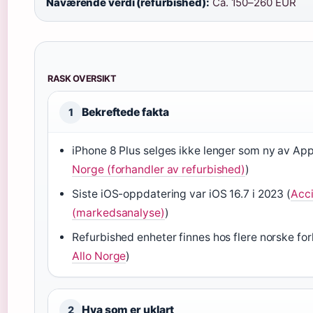
Nåværende verdi (refurbished):
Ca. 150–260 EUR
RASK OVERSIKT
Bekreftede fakta
1
iPhone 8 Plus selges ikke lenger som ny av App
Norge (forhandler av refurbished)
)
Siste iOS-oppdatering var iOS 16.7 i 2023 (
Acc
(markedsanalyse)
)
Refurbished enheter finnes hos flere norske for
Allo Norge
)
Hva som er uklart
2