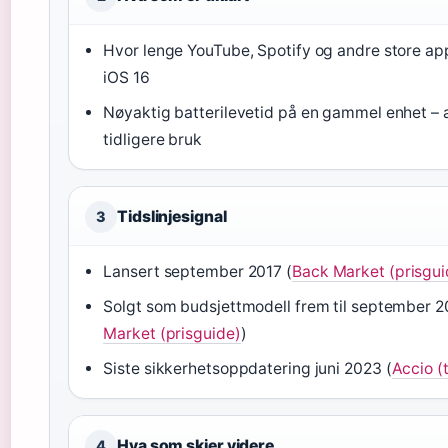
Hvor lenge YouTube, Spotify og andre store app
iOS 16
Nøyaktig batterilevetid på en gammel enhet –
tidligere bruk
Tidslinjesignal
3
Lansert september 2017 (
Back Market (prisgui
Solgt som budsjettmodell frem til september 2
Market (prisguide)
)
Siste sikkerhetsoppdatering juni 2023 (
Accio (
Hva som skjer videre
4