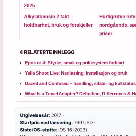
2025
Alkylatbensin 2-takt –
Hurtigruten rute
holdbarhet, bruk og forskjeller
nordgående, sø
priser
4 RELATERTE INNLEGG
Epok nr 4: Styrke, smak og prikksystem forklart
Yalla Shoot Live: Nedlasting, installasjon og bruk
Dazed and Confused – handling, sitater og kultstatus
What Is a Travel Adapter? Definition, Differences &
Utgivelsesår:
2017 ·
Startpris ved lansering:
799 USD ·
Siste iOS-støtte:
iOS 16 (2023) ·