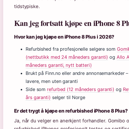
tidstypiske.
Kan jeg fortsatt kjøpe en iPhone 8 Pl
Hvor kan jeg kjøpe en iPhone 8 Plus i 2026?
Refurbished fra profesjonelle selgere som
Gomi
(nettbutikk med 24 måneders garanti)
og
Allo 
måneders garanti, nytt batteri)
Brukt på Finn.no eller andre annonsemarkeder –
lavere, men uten garanti
Side som
refurbed (12 måneders garanti)
og
Re
års garanti)
selger til Norge
Er det trygt å kjøpe en refurbished iPhone 8 Plus?
Ja, når du velger en anerkjent forhandler. Gomibo o
refurbished iPhones profesjonelt testes og sertifis