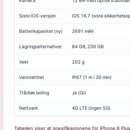
Kamera
12 MP med optisk stabilise
Siste iOS-versjon
iOS 16.7 (siste sikkerhets
Batterikapasitet (ny)
2691 mAh
Lagringsalternativer
64 GB, 256 GB
Vekt
202 g
Vanntetthet
IP67 (1 m i 30 min)
Trådløs lading
Ja (Qi)
Nettverk
4G LTE (ingen 5G)
Tabellen viser at spesifikasjonene for iPhone 8 Plus