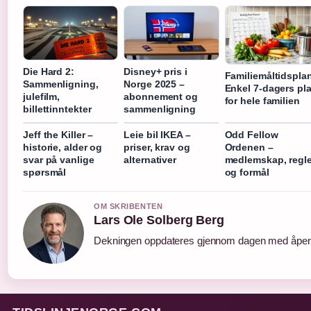
Die Hard 2:
Disney+ pris i
Familiemåltidsplan
Sammenligning,
Norge 2025 –
Enkel 7-dagers pl
julefilm,
abonnement og
for hele familien
billettinntekter
sammenligning
Jeff the Killer –
Leie bil IKEA –
Odd Fellow
historie, alder og
priser, krav og
Ordenen –
svar på vanlige
alternativer
medlemskap, regle
spørsmål
og formål
OM SKRIBENTEN
Lars Ole Solberg Berg
Dekningen oppdateres gjennom dagen med åpen k