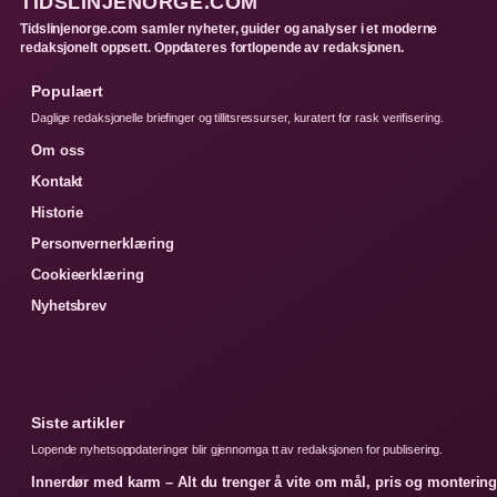
TIDSLINJENORGE.COM
Tidslinjenorge.com samler nyheter, guider og analyser i et moderne
redaksjonelt oppsett. Oppdateres fortlopende av redaksjonen.
Populaert
Daglige redaksjonelle briefinger og tillitsressurser, kuratert for rask verifisering.
Om oss
Kontakt
Historie
Personvernerklæring
Cookieerklæring
Nyhetsbrev
Siste artikler
Lopende nyhetsoppdateringer blir gjennomga tt av redaksjonen for publisering.
Innerdør med karm – Alt du trenger å vite om mål, pris og monterin