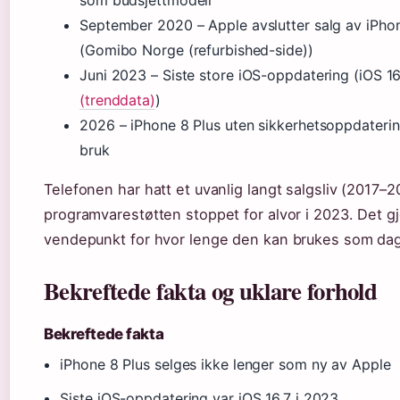
som budsjettmodell
September 2020
– Apple avslutter salg av iPho
(Gomibo Norge (refurbished-side))
Juni 2023
– Siste store iOS-oppdatering (iOS 16.
(trenddata)
)
2026
– iPhone 8 Plus uten sikkerhetsoppdatering
bruk
Telefonen har hatt et uvanlig langt salgsliv (2017–
programvarestøtten stoppet for alvor i 2023. Det gjø
vendepunkt for hvor lenge den kan brukes som dagl
Bekreftede fakta og uklare forhold
Bekreftede fakta
iPhone 8 Plus selges ikke lenger som ny av Apple
Siste iOS-oppdatering var iOS 16.7 i 2023