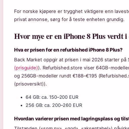
For norske kjøpere er trygghet viktigere enn lavest
privat annonse, sørg for å teste enheten grundig.
Hvor mye er en iPhone 8 Plus verdt i
Hva er prisen for en refurbished iPhone 8 Plus?
Back Market oppgir at prisen i mai 2026 starter på 
(prisguide)
). Refurbished.store viser 64GB-modell
og 256GB-modeller rundt €188–€195 (Refurbished.
(prisoversikt)).
64 GB: ca. 150–200 EUR
256 GB: ca. 200–260 EUR
Hvordan varierer prisen med lagringsplass og til
Tilstanden («som ny», «god», «akseptabel») påvirke