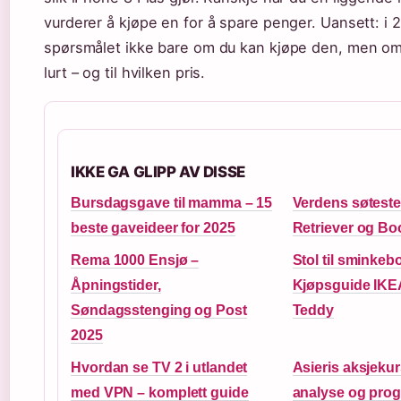
vurderer å kjøpe en for å spare penger. Uansett: i 
spørsmålet ikke bare om du kan kjøpe den, men om 
lurt – og til hvilken pris.
IKKE GA GLIPP AV DISSE
Bursdagsgave til mamma – 15
Verdens søtest
beste gaveideer for 2025
Retriever og Boo
Rema 1000 Ensjø –
Stol til sminkeb
Åpningstider,
Kjøpsguide IKEA
Søndagsstenging og Post
Teddy
2025
Hvordan se TV 2 i utlandet
Asieris aksjekur
med VPN – komplett guide
analyse og pro