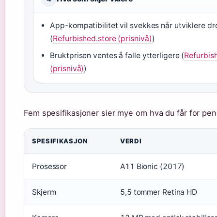
App-kompatibilitet vil svekkes når utviklere d
(
Refurbished.store (prisnivå)
)
Bruktprisen ventes å falle ytterligere (
Refurbis
(prisnivå)
)
Fem spesifikasjoner sier mye om hva du får for pe
SPESIFIKASJON
VERDI
Prosessor
A11 Bionic (2017)
Skjerm
5,5 tommer Retina HD