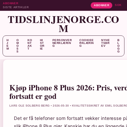
ABONNER
SOK
ABONNER
SISTE ARTIKLER
TIDSLINJENORGE.CO
M
H
O
KO
HI
PERSONVER
COOKIEE
NYHE
B
J
M
NT
ST
NERKLÆRIN
RKLÆRIN
TSBR
L
E
O
AK
OR
G
G
EV
O
M
S
T
IE
G
S
G
Kjøp iPhone 8 Plus 2026: Pris, ver
fortsatt er god
LARS OLE SOLBERG BERG • 2026-05-30 • KVALITETSSIKRET AV EMIL SOLBER
Det er få telefoner som fortsatt vekker interesse 
slik iPhone 8 Plus gjør. Kanskje har du en liggende i