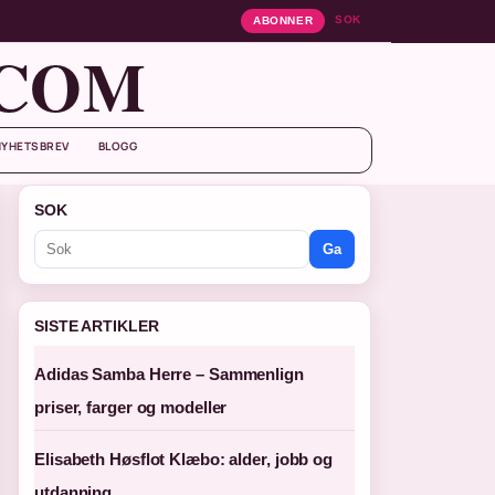
SOK
ABONNER
.COM
NYHETSBREV
BLOGG
SOK
Ga
SISTE ARTIKLER
Adidas Samba Herre – Sammenlign
priser, farger og modeller
Elisabeth Høsflot Klæbo: alder, jobb og
utdanning