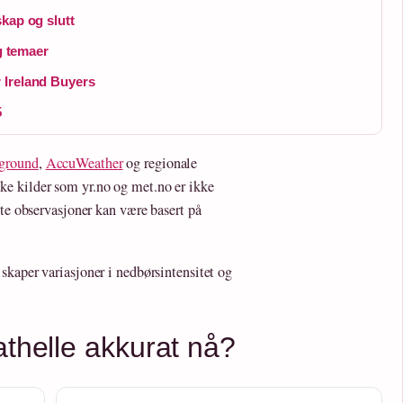
kap og slutt
og temaer
 Ireland Buyers
5
ground
,
AccuWeather
og regionale
ke kilder som yr.no og met.no er ikke
lte observasjoner kan være basert på
skaper variasjoner i nedbørsintensitet og
athelle akkurat nå?