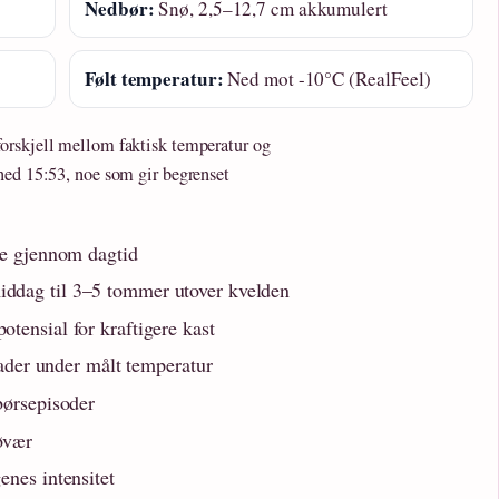
Nedbør:
Snø, 2,5–12,7 cm akkumulert
Følt temperatur:
Ned mot -10°C (RealFeel)
orskjell mellom faktisk temperatur og
ned 15:53, noe som gir begrenset
se gjennom dagtid
ddag til 3–5 tommer utover kvelden
tensial for kraftigere kast
grader under målt temperatur
børsepisoder
øvær
enes intensitet