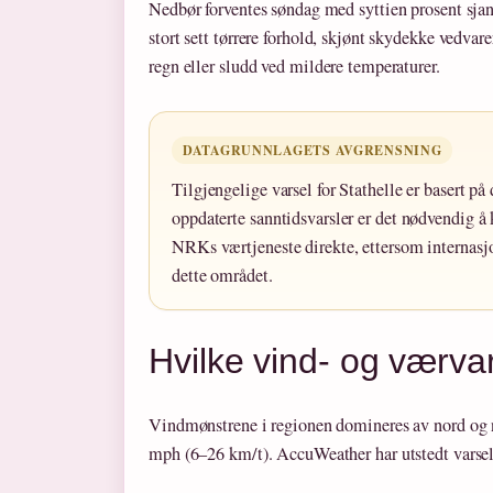
Nedbør forventes søndag med syttien prosent sjans
stort sett tørrere forhold, skjønt skydekke vedvare
regn eller sludd ved mildere temperaturer.
DATAGRUNNLAGETS AVGRENSNING
Tilgjengelige varsel for Stathelle er basert p
oppdaterte sanntidsvarsler er det nødvendig å 
NRKs værtjeneste direkte, ettersom internasjo
dette området.
Hvilke vind- og værvar
Vindmønstrene i regionen domineres av nord og 
mph (6–26 km/t). AccuWeather har utstedt varsel