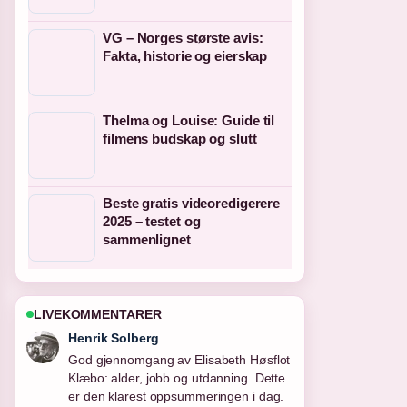
VG – Norges største avis:
Fakta, historie og eierskap
Thelma og Louise: Guide til
filmens budskap og slutt
Beste gratis videoredigerere
2025 – testet og
sammenlignet
LIVEKOMMENTARER
Nora Berg
Folgjer Det angår også deg – handling
og... tett – setter pris pa den balanserte
tonen her.