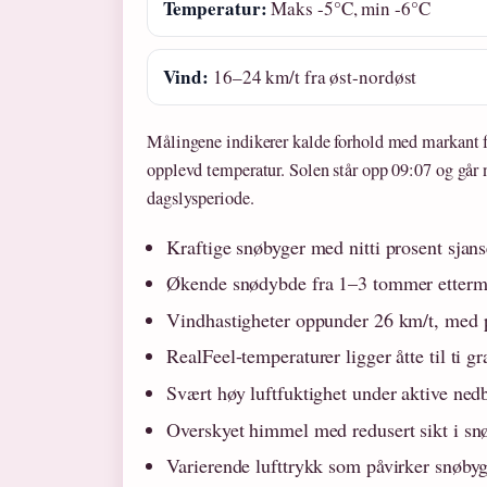
Temperatur:
Maks -5°C, min -6°C
Vind:
16–24 km/t fra øst-nordøst
Målingene indikerer kalde forhold med markant f
opplevd temperatur. Solen står opp 09:07 og går 
dagslysperiode.
Kraftige snøbyger med nitti prosent sjan
Økende snødybde fra 1–3 tommer ettermi
Vindhastigheter oppunder 26 km/t, med po
RealFeel-temperaturer ligger åtte til ti 
Svært høy luftfuktighet under aktive ned
Overskyet himmel med redusert sikt i sn
Varierende lufttrykk som påvirker snøbyg