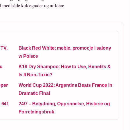
old med både kuldegrader og mildere
 TV,
Black Red White: meble, promocje i salony
w Polsce
du
K18 Dry Shampoo: How to Use, Benefits &
Is It Non-Toxic?
øper
World Cup 2022: Argentina Beats France in
Dramatic Final
a 641
24/7 – Betydning, Opprinnelse, Historie og
Forretningsbruk