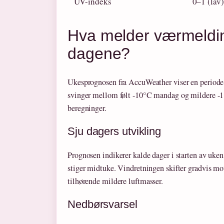
UV-indeks
0–1 (lav)
Hva melder værmeldi
dagene?
Ukesprognosen fra AccuWeather viser en periode
svinger mellom følt -10°C mandag og mildere -1
beregninger.
Sju dagers utvikling
Prognosen indikerer kalde dager i starten av uke
stiger midtuke. Vindretningen skifter gradvis mo
tilhørende mildere luftmasser.
Nedbørsvarsel