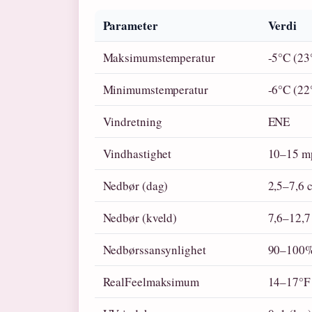
Parameter
Verdi
Maksimumstemperatur
-5°C (23
Minimumstemperatur
-6°C (22
Vindretning
ENE
Vindhastighet
10–15 m
Nedbør (dag)
2,5–7,6 
Nedbør (kveld)
7,6–12,7
Nedbørssansynlighet
90–100
RealFeelmaksimum
14–17°F 