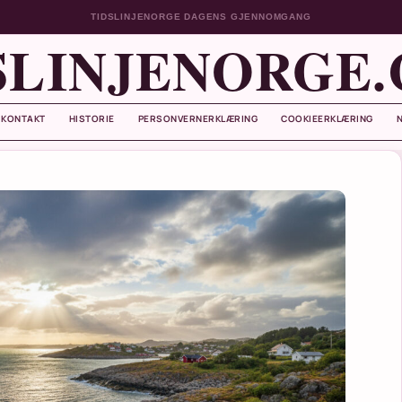
TIDSLINJENORGE DAGENS GJENNOMGANG
SLINJENORGE
KONTAKT
HISTORIE
PERSONVERNERKLÆRING
COOKIEERKLÆRING