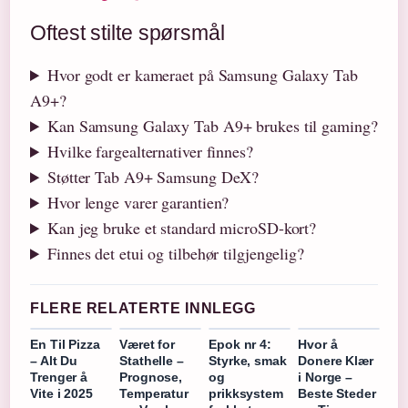
Oftest stilte spørsmål
Hvor godt er kameraet på Samsung Galaxy Tab
A9+?
Kan Samsung Galaxy Tab A9+ brukes til gaming?
Hvilke fargealternativer finnes?
Støtter Tab A9+ Samsung DeX?
Hvor lenge varer garantien?
Kan jeg bruke et standard microSD-kort?
Finnes det etui og tilbehør tilgjengelig?
FLERE RELATERTE INNLEGG
En Til Pizza
Været for
Epok nr 4:
Hvor å
– Alt Du
Stathelle –
Styrke, smak
Donere Klær
Trenger å
Prognose,
og
i Norge –
Vite i 2025
Temperatur
prikksystem
Beste Steder