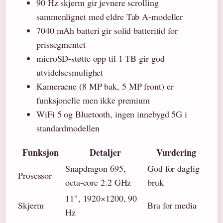
90 Hz skjerm gir jevnere scrolling
sammenlignet med eldre Tab A-modeller
7040 mAh batteri gir solid batteritid for
prissegmentet
microSD-støtte opp til 1 TB gir god
utvidelsesmulighet
Kameraene (8 MP bak, 5 MP front) er
funksjonelle men ikke premium
WiFi 5 og Bluetooth, ingen innebygd 5G i
standardmodellen
Funksjon
Detaljer
Vurdering
Snapdragon 695,
God for daglig
Prosessor
octa-core 2.2 GHz
bruk
11″, 1920×1200, 90
Skjerm
Bra for media
Hz