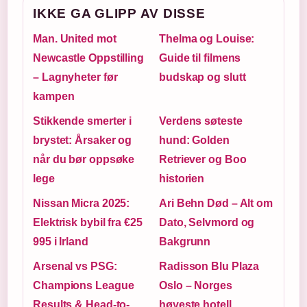
IKKE GA GLIPP AV DISSE
Man. United mot
Thelma og Louise:
Newcastle Oppstilling
Guide til filmens
– Lagnyheter før
budskap og slutt
kampen
Stikkende smerter i
Verdens søteste
brystet: Årsaker og
hund: Golden
når du bør oppsøke
Retriever og Boo
lege
historien
Nissan Micra 2025:
Ari Behn Død – Alt om
Elektrisk bybil fra €25
Dato, Selvmord og
995 i Irland
Bakgrunn
Arsenal vs PSG:
Radisson Blu Plaza
Champions League
Oslo – Norges
Results & Head-to-
høyeste hotell