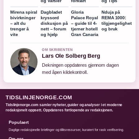
og Varsler
forklart
og Tips
Mirena spiral
Dagbladet
Gloria
Nduja på
bivirkninger
kryssord
Palace Royal
REMA 1000:
– alt du
diskusjon på
– guide til 4-
tilgjengelighet
trenger å
nett – forum
tjerner hotell
og bruk
vite
og hjelp
Gran Canaria
OM SKRIBENTEN
Lars Ole Solberg Berg
Dekningen oppdateres gjennom dagen
med åpen kildekontroll.
TIDSLINJENORGE.COM
Tidslinjenorge.com samler nyheter, guider og analyser i et moderne
redaksjonelt oppsett. Oppdateres fortlopende av redaksjonen.
Populaert
Daglige redaksjonelle briefinger og tillitsressurser, kuratert for rask verifisering.
Om oss