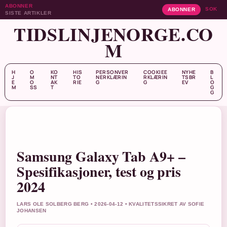
ABONNER
SOK
ABONNER
SISTE ARTIKLER
TIDSLINJENORGE.CO
M
H
O
KO
HIS
PERSONVER
COOKIEE
NYHE
B
J
M
NT
TO
NERKLÆRIN
RKLÆRIN
TSBR
L
E
O
AK
RIE
G
G
EV
O
M
SS
T
G
G
Samsung Galaxy Tab A9+ –
Spesifikasjoner, test og pris
2024
LARS OLE SOLBERG BERG • 2026-04-12 • KVALITETSSIKRET AV SOFIE
JOHANSEN