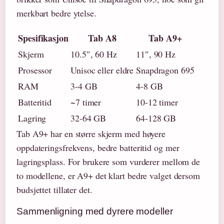
merkbart bedre ytelse.
Spesifikasjon
Tab A8
Tab A9+
Skjerm
10.5″, 60 Hz
11″, 90 Hz
Prosessor
Unisoc eller eldre
Snapdragon 695
RAM
3-4 GB
4-8 GB
Batteritid
~7 timer
10-12 timer
Lagring
32-64 GB
64-128 GB
Tab A9+ har en større skjerm med høyere
oppdateringsfrekvens, bedre batteritid og mer
lagringsplass. For brukere som vurderer mellom de
to modellene, er A9+ det klart bedre valget dersom
budsjettet tillater det.
Sammenligning med dyrere modeller